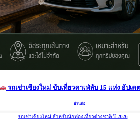
รถเช่าเชียงใหม่ ขับเที่ยวคาเฟ่ลับ 15 แห่ง อัปเด
- อ่านต่อ -