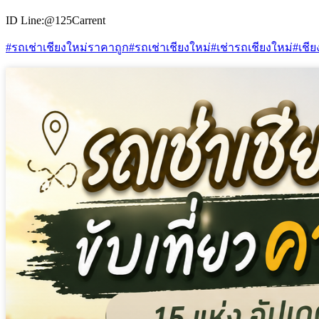
ID Line:@125Carrent
#รถเช่าเชียงใหม่ราคาถูก
#รถเช่าเชียงใหม่
#เช่ารถเชียงใหม่
#เชีย