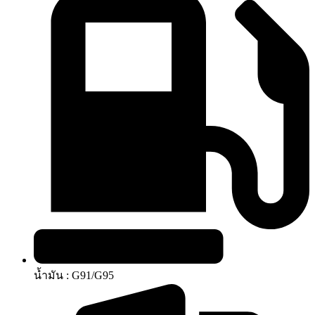
น้ำมัน : G91/G95