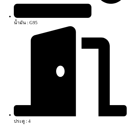
น้ำมัน : G95
ประตู : 4