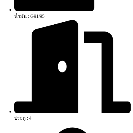
น้ำมัน : G91/95
ประตู : 4