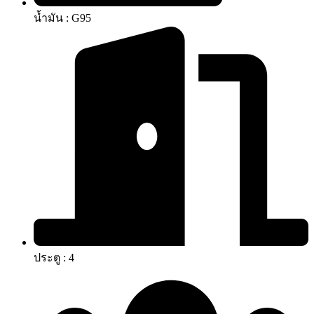
น้ำมัน : G95
ประตู : 4