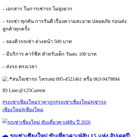
–
เอกสาร ในการเช่ารถ ไม่ยุ่งยาก
– รถเช่า ทุกคัน การรันตี เรื่องความสะอาด ปลอดภัย ก่อนส่ง
ลูกค้าทุกครั้ง
– จองคิวรถเช่า ล่วงหน้า 500 บาท
– มีบริการ คาร์ชีท สำหรับเด็ก วันละ 100 บาท
– ส่งรถ ตรงเวลา
สนใจเช่ารถ โทรเลย 095-4521461 หรือ 063-9479894
ID Line:@125Carrent
#รถเช่าเชียงใหม่ราคาถูก
#รถเช่าเชียงใหม่
#เช่ารถ
เชียงใหม่
#เชียงใหม่
🚗 รถเช่าเชียงใหม่ ขับเที่ยวคาเฟ่ลับ 15 แห่ง อัปเดตปี