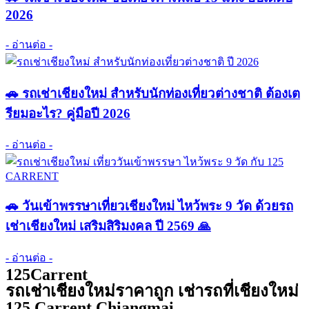
2026
- อ่านต่อ -
🚗 รถเช่าเชียงใหม่ สำหรับนักท่องเที่ยวต่างชาติ ต้องเต
รียมอะไร? คู่มือปี 2026
- อ่านต่อ -
🚗 วันเข้าพรรษาเที่ยวเชียงใหม่ ไหว้พระ 9 วัด ด้วยรถ
เช่าเชียงใหม่ เสริมสิริมงคล ปี 2569 🙏
- อ่านต่อ -
125Carrent
รถเช่าเชียงใหม่ราคาถูก เช่ารถที่เชียงใหม่
125 Carrent Chiangmai