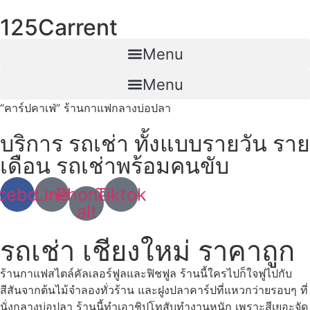
Skip
125Carrent
to
content
Menu
Menu
“คาร์ปคาเฟ่” ร้านกาแฟกลางบ่อปลา
บริการ รถเช่า ทั้งแบบรายวัน ราย
เดือน รถเช่าพร้อมคนขับ
cebook
Line
Phone-
Tiktok
alt
รถเช่า เชียงใหม่ ราคาถูก
ร้านกาแฟสไตล์คัลเลอร์ฟูลและฟิชฟูล ร้านนี้ใครไปก็ใจฟูไปกับ
สีสันจากต้นไม้จำลองทั่วร้าน และฝูงปลาคาร์ปที่แหวกว่ายรอบๆ
ที่
นั่งกลางบ่อปลา ร้านนี้ทำเอาชิปโทสับทำงานหนัก เพราะสีเยอะจัด