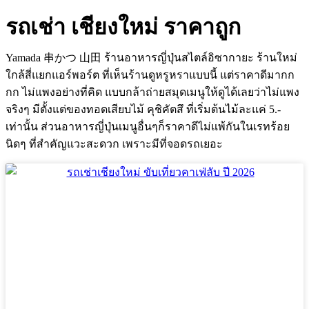
รถเช่า เชียงใหม่ ราคาถูก
Yamada 串かつ 山田 ร้านอาหารญี่ปุ่นสไตล์อิซากายะ ร้านใหม่
ใกล้สี่แยกแอร์พอร์ต ที่เห็นร้านดูหรูหราแบบนี้ แต่ราคาดีมากก
กก ไม่แพงอย่างที่คิด แบบกล้าถ่ายสมุดเมนูให้ดูได้เลยว่าไม่แพง
จริงๆ มีตั้งแต่ของทอดเสียบไม้ คุชิคัตสึ ที่เริ่มต้นไม้ละแค่ 5.-
เท่านั้น ส่วนอาหารญี่ปุ่นเมนูอื่นๆก็ราคาดีไม่แพ้กันในเรทร้อย
นิดๆ ที่สำคัญแวะสะดวก เพราะมีที่จอดรถเยอะ