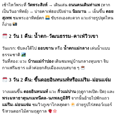
เช้าไหว้พระที่
วัดพระสิงห์
→ เดินเล่น
ถนนคนเดินท่าแพ
(หาก
เป็นวันอาทิตย์) → บ่ายคาเฟ่ฮอปปิงย่าน
นิมมาน
→ เย็นขึ้น
ดอย
สุเทพ
ชมพระอาทิตย์ตก
ขับรถเองสะดวก แวะถ่ายรูปจุดไหน
ก็ง่าย
2 วัน 1 คืน: น้ำตก–วัฒนธรรม–คาเฟ่วิวเขา
วันแรก: ขับลงใต้ไป
ออบขาน
หรือ
น้ำตกแม่กลาง
เล่นน้ำแบบ
ธรรมชาติ
วันที่สอง: แวะ
บ้านแม่กำปอง
เดินชมหมู่บ้านกลางหุบเขา จิบ
กาแฟริมธาร แล้วค่อยกลับเมืองแบบสบาย ๆ
3 วัน 2 คืน: ขึ้นดอยอินทนนท์หรือแม่ริม–ม่อนแจ่ม
วางแผนขึ้น
ดอยอินทนนท์
แวะ
กิ่วแม่ปาน
(ฤดูกาลเปิด–ปิด) และ
พระมหาธาตุนภเมทนีดล–นภพลภูมิสิริ
จากนั้นย้ายไปพักแถว
แม่ริม–ม่อนแจ่ม
ชมวิวภูเขาไกลสุดตา
ถ่ายรูปไร่สตอว์เบอร์
รี/สวนดอกไม้ตามฤดูกาล