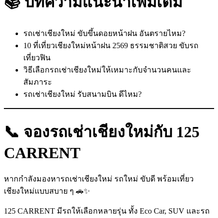
📚 บทความแนะนำเพิ่มเติม
รถเช่าเชียงใหม่ ขับขึ้นดอยหน้าฝน อันตรายไหม?
10 ที่เที่ยวเชียงใหม่หน้าฝน 2569 ธรรมชาติสวย ขับรถ
เที่ยวฟิน
วิธีเลือกรถเช่าเชียงใหม่ให้เหมาะกับจำนวนคนและ
สัมภาระ
รถเช่าเชียงใหม่ รับสนามบิน ดีไหม?
📞 จองรถเช่าเชียงใหม่กับ 125
CARRENT
หากกำลังมองหารถเช่าเชียงใหม่ รถใหม่ ขับดี พร้อมเที่ยว
เชียงใหม่แบบสบาย ๆ 🚗✨
125 CARRENT มีรถให้เลือกหลายรุ่น ทั้ง Eco Car, SUV และรถ