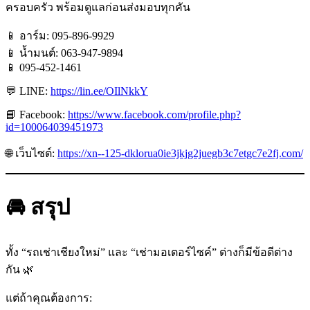
ครอบครัว พร้อมดูแลก่อนส่งมอบทุกคัน
📱 อาร์ม: 095-896-9929
📱 น้ำมนต์: 063-947-9894
📱 095-452-1461
💬 LINE:
https://lin.ee/OIlNkkY
📘 Facebook:
https://www.facebook.com/profile.php?
id=100064039451973
🌐 เว็บไซต์:
https://xn--125-dklorua0ie3jkjg2juegb3c7etgc7e2fj.com/
🚘 สรุป
ทั้ง “รถเช่าเชียงใหม่” และ “เช่ามอเตอร์ไซค์” ต่างก็มีข้อดีต่าง
กัน 🌿
แต่ถ้าคุณต้องการ: