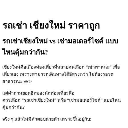
รถเช่า เชียงใหม่ ราคาถูก
รถเช่าเชียงใหม่ vs เช่ามอเตอร์ไซค์ แบบ
ไหนคุ้มกว่ากัน?
เชียงใหม่คือเมืองท่องเที่ยวที่หลายคนเลือก “เช่าพาหนะ” เพื่อ
เที่ยวเอง เพราะสามารถเดินทางได้อิสระกว่า ไม่ต้องรอรถ
สาธารณะ 🚗✨
แต่คำถามยอดฮิตของนักท่องเที่ยวคือ
ควรเลือก “รถเช่าเชียงใหม่” หรือ “เช่ามอเตอร์ไซค์” แบบไหน
คุ้มกว่ากัน?
จริง ๆ แล้วไม่มีคำตอบตายตัว เพราะขึ้นอยู่กับ: