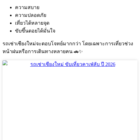
ความสบาย
ความปลอดภัย
เที่ยวได้หลายจุด
ขับขึ้นดอยได้มั่นใจ
รถเช่าเชียงใหม่จะตอบโจทย์มากกว่า โดยเฉพาะการเที่ยวช่วง
หน้าฝนหรือการเดินทางหลายคน 🚗✨