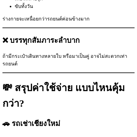
ขับทั้งวัน
ร่างกายจะเหนื่อยกว่ารถยนต์ค่อนข้างมาก
❌ บรรทุกสัมภาระลำบาก
ถ้ามีกระเป๋าเดินทางหลายใบ หรือมาเป็นคู่ อาจไม่สะดวกเท่า
รถยนต์
💸 สรุปค่าใช้จ่าย แบบไหนคุ้ม
กว่า?
🚗 รถเช่าเชียงใหม่