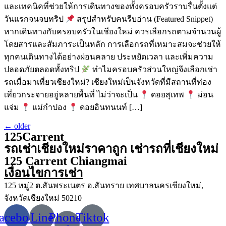
และเทคนิคที่ช่วยให้การเดินทางของทั้งครอบครัวราบรื่นตั้งแต่
วันแรกจนจบทริป
สรุปสำหรับคนรีบอ่าน (Featured Snippet)
หากเดินทางกับครอบครัวในเชียงใหม่ ควรเลือกรถตามจำนวนผู้
โดยสารและสัมภาระเป็นหลัก การเลือกรถที่เหมาะสมจะช่วยให้
ทุกคนเดินทางได้อย่างผ่อนคลาย ประหยัดเวลา และเพิ่มความ
ปลอดภัยตลอดทั้งทริป
ทำไมครอบครัวส่วนใหญ่จึงเลือกเช่า
รถเมื่อมาเที่ยวเชียงใหม่? เชียงใหม่เป็นจังหวัดที่มีสถานที่ท่อง
เที่ยวกระจายอยู่หลายพื้นที่ ไม่ว่าจะเป็น
ดอยสุเทพ
ม่อน
แจ่ม
แม่กำปอง
ดอยอินทนนท์ […]
←
older
125Carrent
รถเช่าเชียงใหม่ราคาถูก เช่ารถที่เชียงใหม่
125 Carrent Chiangmai
เงื่อนไขการเช่า
125 หมู่2 ต.สันพระเนตร อ.สันทราย เทศบาลนครเชียงใหม่,
จังหวัดเชียงใหม่ 50210
acebook
Line
Phone-
Tiktok