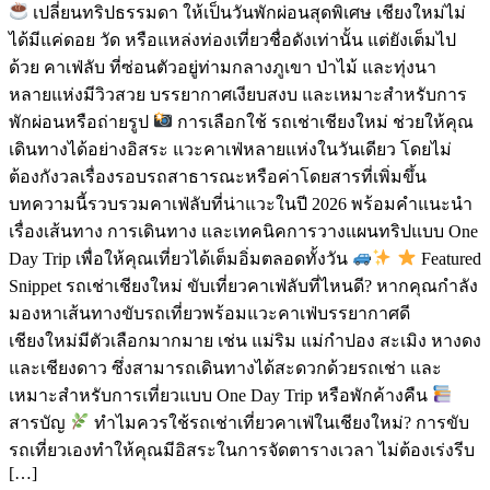
เปลี่ยนทริปธรรมดา ให้เป็นวันพักผ่อนสุดพิเศษ เชียงใหม่ไม่
ได้มีแค่ดอย วัด หรือแหล่งท่องเที่ยวชื่อดังเท่านั้น แต่ยังเต็มไป
ด้วย คาเฟ่ลับ ที่ซ่อนตัวอยู่ท่ามกลางภูเขา ป่าไม้ และทุ่งนา
หลายแห่งมีวิวสวย บรรยากาศเงียบสงบ และเหมาะสำหรับการ
พักผ่อนหรือถ่ายรูป
การเลือกใช้ รถเช่าเชียงใหม่ ช่วยให้คุณ
เดินทางได้อย่างอิสระ แวะคาเฟ่หลายแห่งในวันเดียว โดยไม่
ต้องกังวลเรื่องรอบรถสาธารณะหรือค่าโดยสารที่เพิ่มขึ้น
บทความนี้รวบรวมคาเฟ่ลับที่น่าแวะในปี 2026 พร้อมคำแนะนำ
เรื่องเส้นทาง การเดินทาง และเทคนิคการวางแผนทริปแบบ One
Day Trip เพื่อให้คุณเที่ยวได้เต็มอิ่มตลอดทั้งวัน
Featured
Snippet รถเช่าเชียงใหม่ ขับเที่ยวคาเฟ่ลับที่ไหนดี? หากคุณกำลัง
มองหาเส้นทางขับรถเที่ยวพร้อมแวะคาเฟ่บรรยากาศดี
เชียงใหม่มีตัวเลือกมากมาย เช่น แม่ริม แม่กำปอง สะเมิง หางดง
และเชียงดาว ซึ่งสามารถเดินทางได้สะดวกด้วยรถเช่า และ
เหมาะสำหรับการเที่ยวแบบ One Day Trip หรือพักค้างคืน
สารบัญ
ทำไมควรใช้รถเช่าเที่ยวคาเฟ่ในเชียงใหม่? การขับ
รถเที่ยวเองทำให้คุณมีอิสระในการจัดตารางเวลา ไม่ต้องเร่งรีบ
[…]