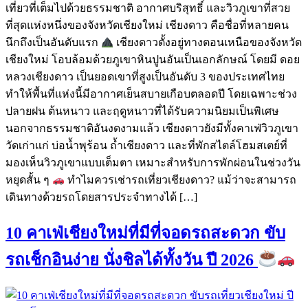
เที่ยวที่เต็มไปด้วยธรรมชาติ อากาศบริสุทธิ์ และวิวภูเขาที่สวย
ที่สุดแห่งหนึ่งของจังหวัดเชียงใหม่ เชียงดาว คือชื่อที่หลายคน
นึกถึงเป็นอันดับแรก
เชียงดาวตั้งอยู่ทางตอนเหนือของจังหวัด
เชียงใหม่ โอบล้อมด้วยภูเขาหินปูนอันเป็นเอกลักษณ์ โดยมี ดอย
หลวงเชียงดาว เป็นยอดเขาที่สูงเป็นอันดับ 3 ของประเทศไทย
ทำให้พื้นที่แห่งนี้มีอากาศเย็นสบายเกือบตลอดปี โดยเฉพาะช่วง
ปลายฝน ต้นหนาว และฤดูหนาวที่ได้รับความนิยมเป็นพิเศษ
นอกจากธรรมชาติอันงดงามแล้ว เชียงดาวยังมีทั้งคาเฟ่วิวภูเขา
วัดเก่าแก่ บ่อน้ำพุร้อน ถ้ำเชียงดาว และที่พักสไตล์โฮมสเตย์ที่
มองเห็นวิวภูเขาแบบเต็มตา เหมาะสำหรับการพักผ่อนในช่วงวัน
หยุดสั้น ๆ
ทำไมควรเช่ารถเที่ยวเชียงดาว? แม้ว่าจะสามารถ
เดินทางด้วยรถโดยสารประจำทางได้ […]
10 คาเฟ่เชียงใหม่ที่มีที่จอดรถสะดวก ขับ
รถเช็กอินง่าย นั่งชิลได้ทั้งวัน ปี 2026