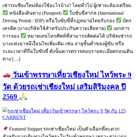
เช่ารถเชียงใหม่ต้องใช้อะไรบ้าง? โดยทั่วไป ผู้เช่าจะต้องเตรียม
หนังสือเดินทาง (Passport)
ใบขับขี่สากล (International
Driving Permit : IDP) หรือใบขับขี่ที่กฎหมายไทยรับรอง
บัตร
เครดิต (บางบริษัทใช้สำหรับประกันความเสียหาย)
เอกสาร
การจอง
หมายเลขโทรศัพท์ที่สามารถติดต่อได้ บริษัทเช่ารถ
บางแห่งอาจมีเงื่อนไขเพิ่มเติม เช่น อายุขั้นต่ำของผู้ขับ หรือ
ระยะเวลาที่ถือใบขับขี่ ดังนั้นควรตรวจสอบรายละเอียดก่อนเดิน
ทาง […]
วันเข้าพรรษาเที่ยวเชียงใหม่ ไหว้พระ 9
วัด ด้วยรถเช่าเชียงใหม่ เสริมสิริมงคล ปี
2569
Featured Snippet รถเช่าเชียงใหม่ เป็นตัวเลือกที่สะดวก
สำหรับการเดินทางไหว้พระในวันเข้าพรรษา เพราะสามารถ