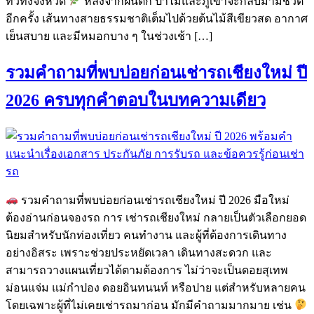
ทั่วทั้งจังหวัด
หลังจากฝนตก ป่าไม้และภูเขาจะกลับมามีชีวิต
อีกครั้ง เส้นทางสายธรรมชาติเต็มไปด้วยต้นไม้สีเขียวสด อากาศ
เย็นสบาย และมีหมอกบาง ๆ ในช่วงเช้า […]
รวมคำถามที่พบบ่อยก่อนเช่ารถเชียงใหม่ ปี
2026 ครบทุกคำตอบในบทความเดียว
รวมคำถามที่พบบ่อยก่อนเช่ารถเชียงใหม่ ปี 2026 มือใหม่
ต้องอ่านก่อนจองรถ การ เช่ารถเชียงใหม่ กลายเป็นตัวเลือกยอด
นิยมสำหรับนักท่องเที่ยว คนทำงาน และผู้ที่ต้องการเดินทาง
อย่างอิสระ เพราะช่วยประหยัดเวลา เดินทางสะดวก และ
สามารถวางแผนเที่ยวได้ตามต้องการ ไม่ว่าจะเป็นดอยสุเทพ
ม่อนแจ่ม แม่กำปอง ดอยอินทนนท์ หรือปาย แต่สำหรับหลายคน
โดยเฉพาะผู้ที่ไม่เคยเช่ารถมาก่อน มักมีคำถามมากมาย เช่น