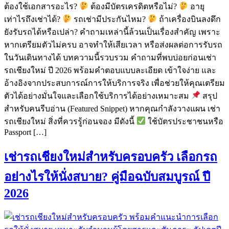
ต้องใช้เอกสารอะไร?
ต้องมีบัตรเครดิตหรือไม่?
อายุ
เท่าไรถึงเช่าได้?
รถเช่ามีประกันไหม?
ถ้าเครื่องบินลงดึก
ยังรับรถได้หรือเปล่า? คำถามเหล่านี้ล้วนเป็นเรื่องสำคัญ เพราะ
หากเตรียมตัวไม่ครบ อาจทำให้เสียเวลา หรือส่งผลต่อการรับรถ
ในวันเดินทางได้ บทความนี้รวบรวม คำถามที่พบบ่อยก่อนเช่า
รถเชียงใหม่ ปี 2026 พร้อมคำตอบแบบละเอียด เข้าใจง่าย และ
อ้างอิงจากประสบการณ์การให้บริการจริง เพื่อช่วยให้คุณเตรียม
ตัวได้อย่างมั่นใจและเลือกใช้บริการได้อย่างเหมาะสม
สรุป
สำหรับคนรีบอ่าน (Featured Snippet) หากคุณกำลังวางแผน เช่า
รถเชียงใหม่ สิ่งที่ควรรู้ก่อนจอง มีดังนี้
ใช้บัตรประชาชนหรือ
Passport […]
เช่ารถเชียงใหม่สำหรับครอบครัว เลือกรถ
อย่างไรให้นั่งสบาย? คู่มือฉบับสมบูรณ์ ปี
2026