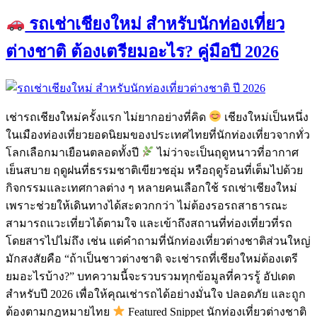
รถเช่าเชียงใหม่ สำหรับนักท่องเที่ยว
ต่างชาติ ต้องเตรียมอะไร? คู่มือปี 2026
เช่ารถเชียงใหม่ครั้งแรก ไม่ยากอย่างที่คิด
เชียงใหม่เป็นหนึ่ง
ในเมืองท่องเที่ยวยอดนิยมของประเทศไทยที่นักท่องเที่ยวจากทั่ว
โลกเลือกมาเยือนตลอดทั้งปี
ไม่ว่าจะเป็นฤดูหนาวที่อากาศ
เย็นสบาย ฤดูฝนที่ธรรมชาติเขียวชอุ่ม หรือฤดูร้อนที่เต็มไปด้วย
กิจกรรมและเทศกาลต่าง ๆ หลายคนเลือกใช้ รถเช่าเชียงใหม่
เพราะช่วยให้เดินทางได้สะดวกกว่า ไม่ต้องรอรถสาธารณะ
สามารถแวะเที่ยวได้ตามใจ และเข้าถึงสถานที่ท่องเที่ยวที่รถ
โดยสารไปไม่ถึง เช่น แต่คำถามที่นักท่องเที่ยวต่างชาติส่วนใหญ่
มักสงสัยคือ “ถ้าเป็นชาวต่างชาติ จะเช่ารถที่เชียงใหม่ต้องเตรี
ยมอะไรบ้าง?” บทความนี้จะรวบรวมทุกข้อมูลที่ควรรู้ อัปเดต
สำหรับปี 2026 เพื่อให้คุณเช่ารถได้อย่างมั่นใจ ปลอดภัย และถูก
ต้องตามกฎหมายไทย
Featured Snippet นักท่องเที่ยวต่างชาติ