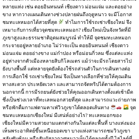
หลายแห่ง เช่น ดอยอินทนนท์ เชียงดาว ม่อนแจ่ม และดอยอ่าง
ขาง หากวางแผนเดินทางช่วงปลายฝนถึงฤดูหนาว จะมีโอกาส
ชมทะเลหมอกได้สวยที่สุด
ทำไมการใช้รถเช่าเชียงใหม่ จึง
เหมาะกับการเที่ยวจุดชมทะเลหมอก? เชียงใหม่เป็นจังหวัดที่มี
ภูเขาสูงและธรรมชาติอุดมสมบูรณ์ ทำให้มี จุดชมทะเลหมอก
กระจายอยู่หลายอำเภอ ไม่ว่าจะเป็น ดอยอินทนนท์ เชียงดาว
ม่อนแจ่ม ดอยอ่างขาง แม่กำปอง หรือม่อนกิ่วลม ซึ่งแต่ละแห่ง
อยู่ห่างจากตัวเมืองหลายสิบกิโลเมตร แม้ว่าจะมีรถโดยสารไป
ยังบางพื้นที่ แต่หลายจุดยังต้องใช้รถส่วนตัวในการเดินทางต่อ
การเลือกใช้ รถเช่าเชียงใหม่ จึงเป็นทางเลือกที่ช่วยให้คุณเดิน
ทางสะดวก ประหยัดเวลา และสามารถจัดทริปได้ตามต้องการ
นอกจากนี้ การมีรถยนต์ยังช่วยให้คุณออกเดินทางตั้งแต่เช้ามืด
ซึ่งเป็นช่วงเวลาที่ทะเลหมอกสวยที่สุด และสามารถแวะถ่ายภาพ
หรือพักดื่มกาแฟตามคาเฟ่วิวภูเขาได้ตลอดเส้นทาง
จุด
ชมทะเลหมอกเชียงใหม่ มีเสน่ห์อย่างไร? ทะเลหมอกของ
เชียงใหม่มีความสวยงามแตกต่างกันในแต่ละพื้นที่ บางแห่งมอง
เห็นพระอาทิตย์ขึ้นเหนือยอดเขา บางแห่งสามารถชมวิวภูเขา
สลับซับซ้อน หรือสัมผัสอากาศหนาวเย็นได้ตลอดทั้งปี ไฮไลต์ที่